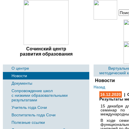
Сочинский центр
развития образования
О центре
Виртуальн
методический 
Новости
Новости
Документы
Назад
Сопровождение школ
16.12.2020
| 
с низкими образовательными
Результаты м
результатами
15 декабря д
Учитель года Сочи
семинар по 
международных
Воспитатель года Сочи
В ходе семин
Полезные ссылки
функциональн
учителей по ф