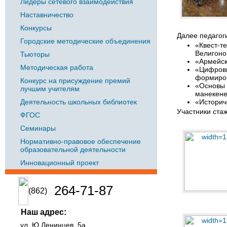
Лидеры сетевого взаимодействия
Наставничество
Конкурсы
Далее педагог
Городские методические объединения
«Квест-т
Велигоно
Тьюторы
«Армейск
Методическая работа
«Цифровы
формиров
Конкурс на присуждение премий
«Основы 
лучшим учителям
манекене
Деятельность школьных библиотек
«Историч
Участники ста
ФГОС
Семинары
Нормативно-правовое обеспечение
образовательной деятельности
Инновационный проект
264-71-87
(862)
Наш адрес:
ул. Ю.Ленинцев, 5а