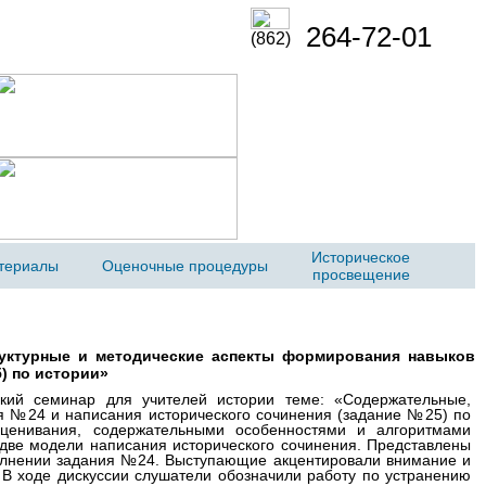
264-72-01
(862)
Историческое
териалы
Оценочные процедуры
просвещение
руктурные и методические аспекты формирования навыков
) по истории»
ий семинар для учителей истории теме: «Содержательные,
я №24 и написания исторического сочинения (задание №25) по
ценивания, содержательными особенностями и алгоритмами
две модели написания исторического сочинения. Представлены
олнении задания №24. Выступающие акцентировали внимание и
 В ходе дискуссии слушатели обозначили работу по устранению