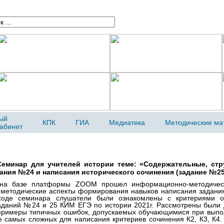
ый
КПК
ГИА
Медиатека
Методические ма
кабинет
Семинар для учителей истории теме: «Содержательные, ст
ания №24 и написания исторического сочинения (задание №25
. на базе платформы ZOOM прошел информационно-методическ
 методические аспекты формирования навыков написания задани
ходе семинара слушатели были ознакомлены с критериями о
даний №24 и 25 КИМ ЕГЭ по истории 2021г. Рассмотрены были 
 примеры типичных ошибок, допускаемых обучающимися при вып
 самых сложных для написания критериев сочинения К2, К3, К4.